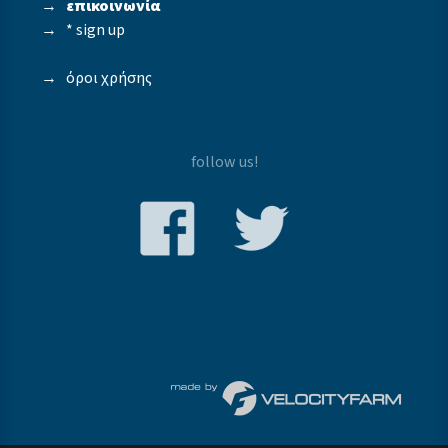
→
επικοινωνία
→
* sign up
→
όροι χρήσης
follow us!