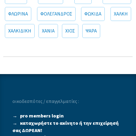
ΦΛΩΡΙΝΑ
ΦΟΛΕΓΑΝΔΡΟΣ
ΦΩΚΙΔΑ
ΧΑΛΚΗ
ΧΑΛΚΙΔΙΚΗ
ΧΑΝΙΑ
ΧΙΟΣ
ΨΑΡΑ
οικοδεσπότες / επαγγελματίες :
→
pro members login
→
καταχωρήστε το ακίνητο ή την επιχείρησή
σας ΔΩΡΕΑΝ!