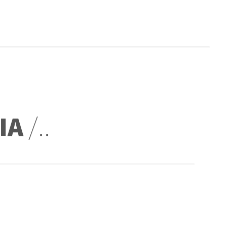
ΙΑ
/..