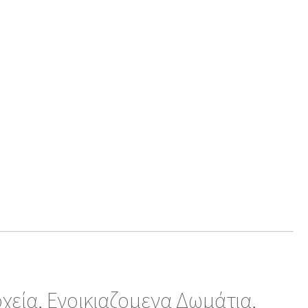
εία, Ενοικιαζομενα Δωμάτια,