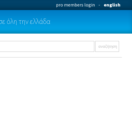
pro members login
-
english
σε όλη την ελλάδα