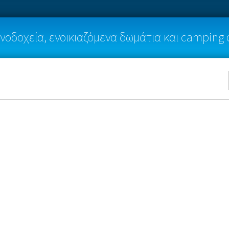
νοδοχεία, ενοικιαζόμενα δωμάτια και camping 