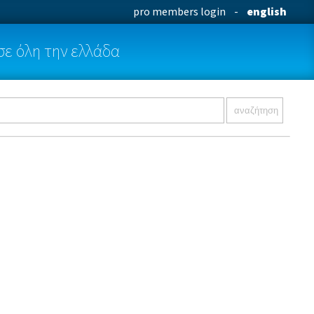
pro members login
-
english
σε όλη την ελλάδα