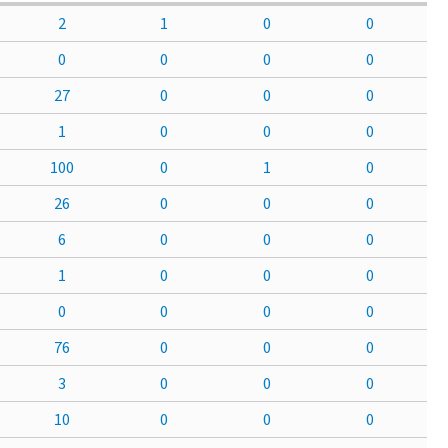
2
1
0
0
0
0
0
0
27
0
0
0
1
0
0
0
100
0
1
0
26
0
0
0
6
0
0
0
1
0
0
0
0
0
0
0
76
0
0
0
3
0
0
0
10
0
0
0