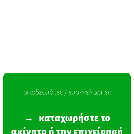
οικοδεσπότες / επαγγελματίες
→
καταχωρήστε το
ακίνητο ή την επιχείρησή