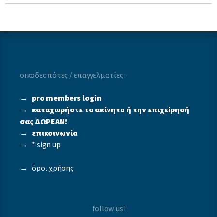
οικοδεσπότες / επαγγελματίες :
→
pro members login
→
καταχωρήστε το ακίνητο ή την επιχείρησή
σας ΔΩΡΕΑΝ!
→
επικοινωνία
→
* sign up
→
όροι χρήσης
follow us!