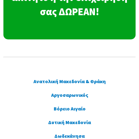
σας ΔΩΡΕΑΝ!
Ανατολική Μακεδονία & Θράκη
Αργοσαρωνικός
Βόρειο Αιγαίο
Δυτική Μακεδονία
Δωδεκάνησα