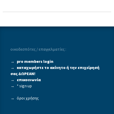
οικοδεσπότες / επαγγελματίες :
→
pro members login
→
καταχωρήστε το ακίνητο ή την επιχείρησή
σας ΔΩΡΕΑΝ!
→
επικοινωνία
→
* sign up
→
όροι χρήσης