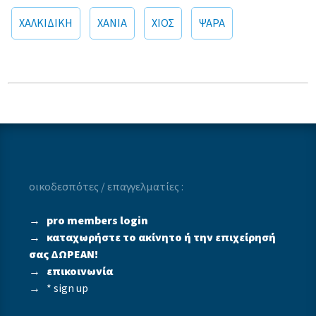
ΧΑΛΚΙΔΙΚΗ
ΧΑΝΙΑ
ΧΙΟΣ
ΨΑΡΑ
οικοδεσπότες / επαγγελματίες :
→
pro members login
→
καταχωρήστε το ακίνητο ή την επιχείρησή
σας ΔΩΡΕΑΝ!
→
επικοινωνία
→
* sign up