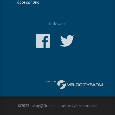
→
όροι χρήσης
follow us!
©2023 - stay@Greece - a
velocityfarm
project