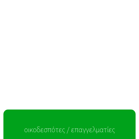
οικοδεσπότες / επαγγελματίες