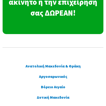
ακίνητο ή την επιχείρησή
σας ΔΩΡΕΑΝ!
Ανατολική Μακεδονία & Θράκη
Αργοσαρωνικός
Βόρειο Αιγαίο
Δυτική Μακεδονία