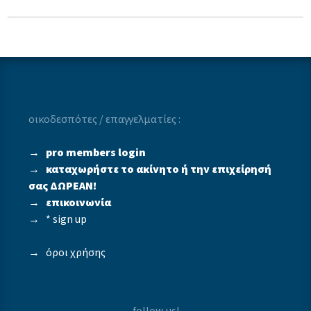
οικοδεσπότες / επαγγελματίες :
→
pro members login
→
καταχωρήστε το ακίνητο ή την επιχείρησή
σας ΔΩΡΕΑΝ!
→
επικοινωνία
→
* sign up
→
όροι χρήσης