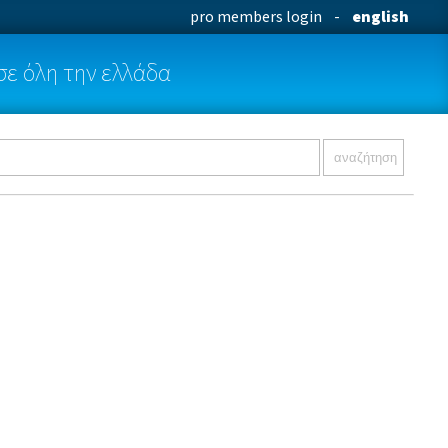
pro members login
-
english
σε όλη την ελλάδα