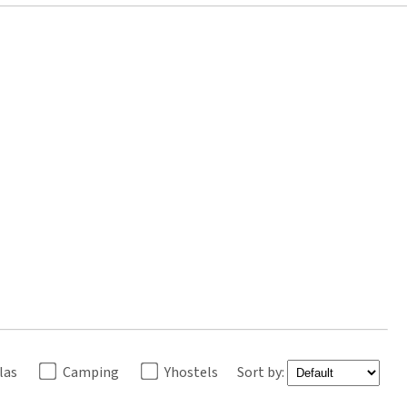
llas
Camping
Yhostels
Sort by: