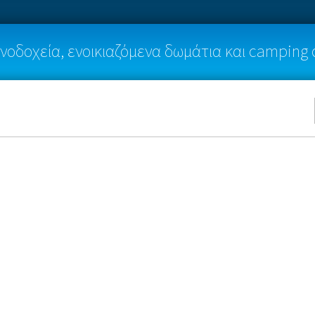
νοδοχεία, ενοικιαζόμενα δωμάτια και camping 