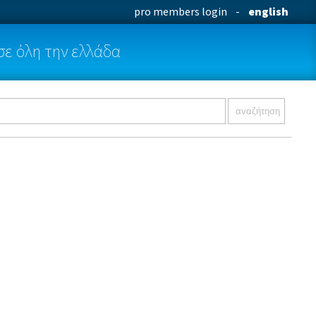
pro members login
-
english
σε όλη την ελλάδα