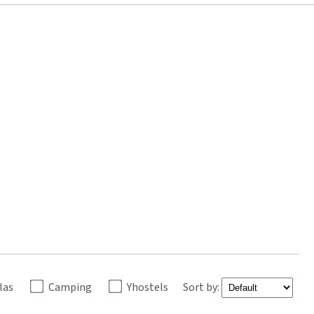
llas
Camping
Yhostels
Sort by: