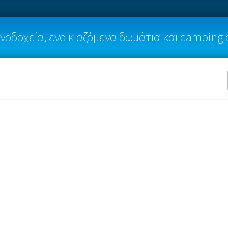
νοδοχεία, ενοικιαζόμενα δωμάτια και camping 