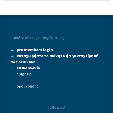
οικοδεσπότες / επαγγελματίες :
→
pro members login
→
καταχωρήστε το ακίνητο ή την επιχείρησή
σας ΔΩΡΕΑΝ!
→
επικοινωνία
→
* sign up
→
όροι χρήσης
follow us!